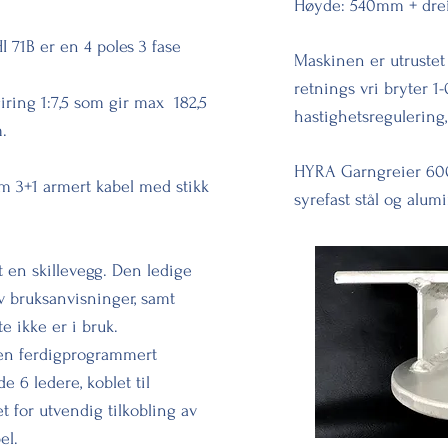
Høyde: 540mm + dre
71B er en 4 poles 3 fase
Maskinen er utrustet
retnings vri bryter 1-
ing 1:7,5 som gir max 182,5
hastighetsregulering
.
HYRA Garngreier 60
 m 3+1 armert kabel med stikk
syrefast stål og alum
t en skillevegg. Den ledige
v bruksanvisninger, samt
e ikke er i bruk.
 en ferdigprogrammert
6 ledere, koblet til
 for utvendig tilkobling av
el.