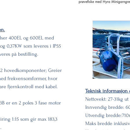
prøvefiske med Hyra Minigarngre
igarngreier 400H ®.
en.
relser 400EL og 600EL med
 og 0,37KW som leveres i IP55
eres på bestilling.
v 2 hovedkomponenter; Greier
 med frekvensomformer, hvor
are fjernkontroll med kabel.
Teknisk informasjon 
Nettovekt: 27-31kg ut
B er en 2 poles 3 fase motor
Innvendig bredde: 
Utvendig bredde:71
ing 1:15 som gir max 183,3
Maks bredde inklusi
.