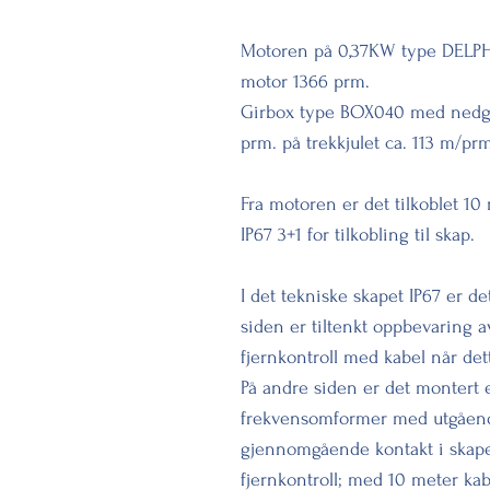
Motoren på 0,37KW type DELPHI 
motor 1366 prm.
Girbox type BOX040 med nedgir
prm. på trekkjulet ca. 113 m/prm
Fra motoren er det tilkoblet 10
IP67 3+1 for tilkobling til skap.
I det tekniske skapet IP67 er de
siden er tiltenkt oppbevaring a
fjernkontroll med kabel når dett
På andre siden er det montert
frekvensomformer med utgående 
gjennomgående kontakt i skapet
fjernkontroll; med 10 meter kab