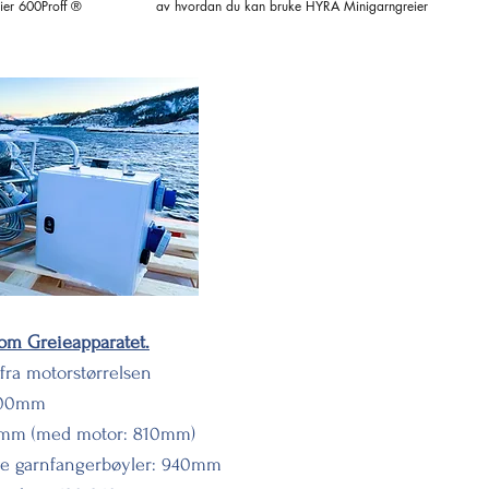
ier 600Proff ®
av hvordan du kan bruke HYRA Minigarngreier når
du er på sjøen. Les mer på www.hyra.no
om Greieapparatet.
 fra motorstørrelsen
600mm
0mm (med motor: 810mm)
ve garnfangerbøyler: 940mm