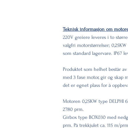
HYRA Min
Teknisk informasjon om motor
220V greiere leveres i to stør
valgfri motorstørrelser; 0,25KW
som standard lagervare. IP67 lev
Produktet som helhet består a
med 3 fase motor, gir og skap
det er egnet plass for å oppbev
Motoren 0,25KW type DELPHI 63
2780 prm.
Girbox type BOX030 med nedgir
prm. På trekkjulet ca. 115 m/prm