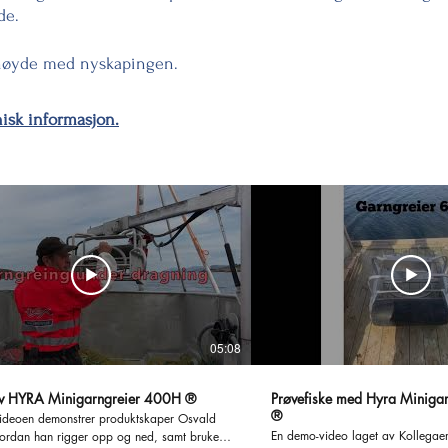
de.
rnøyde med nyskapingen.
nisk informasjon.
05:08
v HYRA Minigarngreier 400H ®
Prøvefiske med Hyra Minigar
®
videoen demonstrer produktskaper Osvald
En demo-video laget av Kollegae
ordan han rigger opp og ned, samt bruker