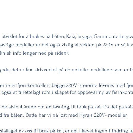
utviklet for å brukes på båten, Kaia, brygga, Garnmonteringsv
s øvrige modeller er det også viktig at vekten på 220V er så l
knisk info lenger ned på siden).
de, det er kun drivverket på de enkelte modellene som er for
rne er fjernkontrollen, begge 220V greierne leveres med fjer
er også et tilrettelagt rom i skapet for oppbevaring av fjernkont
de siste 4 årene om en løsning, til bruk på kai. Da det på k
d fra båten. Dette har vi nå løst med Hyra`s 220V- modeller.
allaget av oss til bruk på kai, er det likevel ingen hindring 