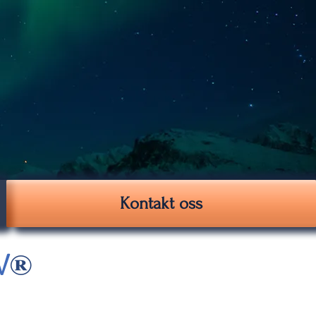
Kontakt oss
®
V