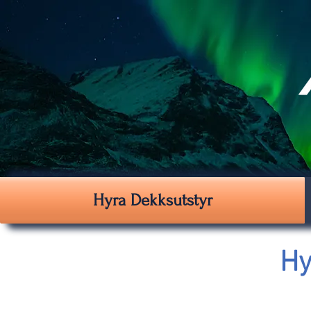
Hyra Dekksutstyr
Hy