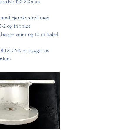
ieskive 120-240mm.
 med Fjernkontroll med
0-2 og trinnløs
, begge veier og 10 m Kabel
0EL220V® er bygget av
inium.