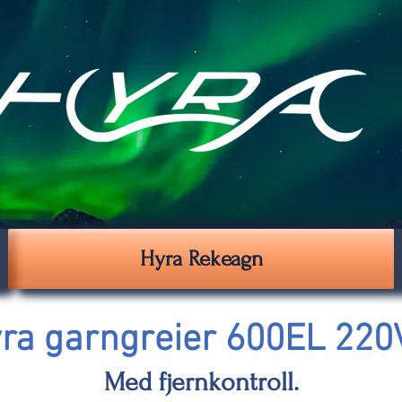
Hyra Rekeagn
ra garngreier 600EL 220
Med fjernkontroll.