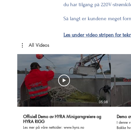
du har tilgang på 220V-strømkil
Så langt er kundene meget fo
Les under video stripen for tek
All Videos
05:08
Offisiell Demo av HYRA Minigarngreiere og
Demo a
HYRA RIGG
I denne 
Les mer på våre nettsider: www.hyra.no
Bakke hv