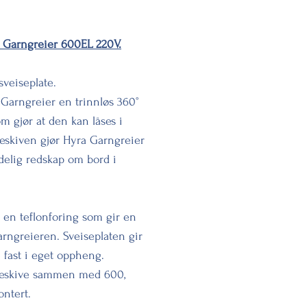
ra Garngreier 600EL 220V.
sveiseplate.
 Garngreier en trinnløs 360°
m gjør at den kan låses i
ieskiven gjør Hyra Garngreier
delig redskap om bord i
å en teflonforing som gir en
arngreieren. Sveiseplaten gir
e fast i eget oppheng.
eieskive sammen med 600,
ontert.