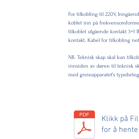
For tilkobling til 220V, Inngåe
koblet inn på frekvensomforme
tilkoblet utgående kontakt 3+1 I
kontakt. Kabel for tilkobling ne
NB. Teknisk skap skal kun tilkob
innsiden av døren til teknisk s
med greieapparatet’s typebeteg
Klikk på Fil
for å hent