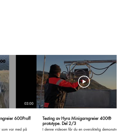
03:00
02:00
ngreier 600Proff
Testing av Hyra Minigarngreier 400®
prototype. Del 2/3
r som var med på
I denne videoen får du en oversiktelig demonstrasjon