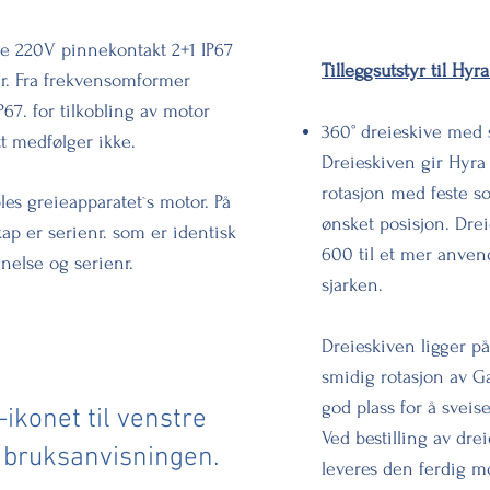
nde 220V pinnekontakt 2+1 IP67
Tilleggsutstyr til Hy
r. Fra frekvensomformer
P67. for tilkobling av motor
360° dreieskive med 
tt medfølger ikke.
Dreieskiven gir Hyra
rotasjon med feste so
les greieapparatet`s motor. På
ønsket posisjon. Dre
kap er serienr. som er identisk
600 til et mer anven
nelse og serienr.
sjarken.
Dreieskiven ligger p
smidig rotasjon av G
god plass for å sveis
-ikonet til venstre
Ved bestilling av dr
e bruksanvisningen.
leveres den ferdig m