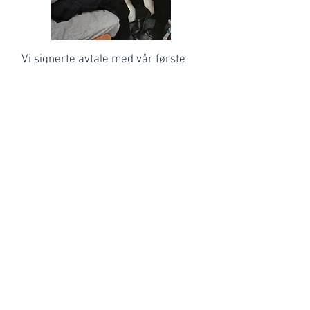
Vi signerte avtale med vår første
forhandler av Hyra minigarngreier.
Mandag morgen kom vi kjørende
ned fra fjellet til et tettsted med en
fin beliggenhet ytterst i
Laksefjorden.
Ytterst i innseglingen ligger
fjellformasjonen Finnkjerka som
hilser alle sjøfarende velkommen til
ei trygg havn.
© 2017 by Hyra.no. Proudly created with
Wix.com
Innholdet på denne nettsiden er beskyttet av
Åndsverksloven.
Det er forbudt å kopiere fra dokumentet uten etter
forutgående, skriftlig samtykke fra Hyra As.