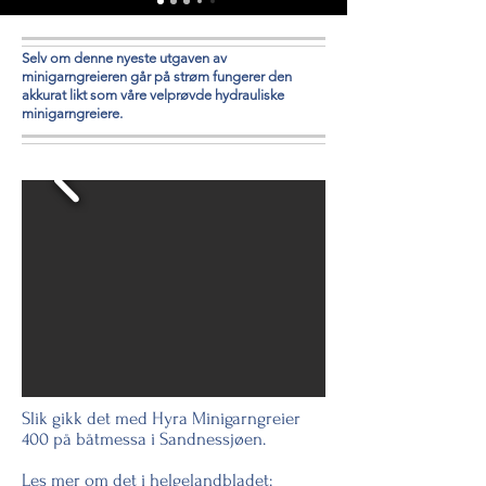
Selv om denne nyeste utgaven av
m
inigarngreieren går på strøm fungerer den
akkurat
likt som våre velprøvde hydrauliske
minigarngreiere.
Slik gikk det med Hyra Minigarngreier
400 på båtmessa i Sandnessjøen.
Les mer om det i helgelandbladet: