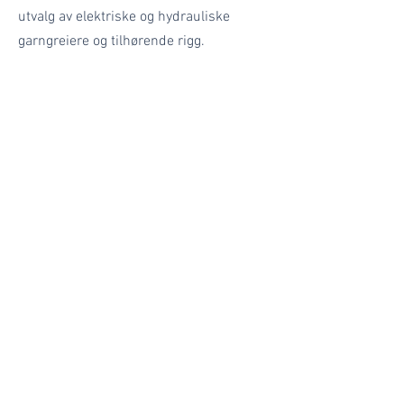
utvalg av elektriske og hydrauliske
garngreiere og tilhørende rigg.
Hyra Shellfish as
Vil du lese om hvordan Hyra Shellfish-
reker håndteres, hvor de ender opp og
lære mer om hvordan bærekraftig fiskeri
ivaretar naturmangfoldet i havet.
Naturally Delicious, naturlig smak og et
naturvennlig fiskeri.