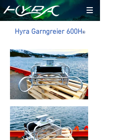
Hyra Garngreier 600H
®