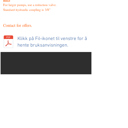
liters
For larger pumps, use a reduction valve.
Standard hydraulic coupling is
3/8"
Contact for offers.
Klikk på Fil-ikonet til venstre for å
hente bruksanvisningen.
Additional equipment for
Hyra Minigarngreierer