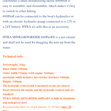
constitutes a small destabilizing factor. 600Proff is
easy to assemble, and disasamble, which makes it easy
to switch to other fishing.
600Proff
can be connected to the boat's hydraulics or
with an electric hydraulic pump connected to a 12V or
a 24V battery. HYRA a/s sells this as an accessory.
HYRA MINIGARNGREIER 600Proff®
is a net-clearer
and shall not be used for dragging the nets up from the
water.
Technical info:
Nettoweight: 26kg
Inner width: 600mm
Outer width:710mm (with engine: 810mm)
maximum width inclusive
net-catcher brackets
: 940mm
Height: 540mm
The hydraulic control unit is mounted on the net-clearer
Hoses between the engine and the hydraulic control unit are
standard.
HYRA MINIGARNGREIER 600Proff
®
is built in aluminum
and acid-proof steel.
Recommended liters of oil per minute: 12-18 liters
max: 20