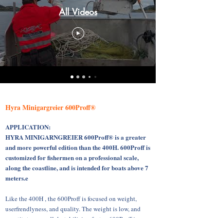
All Videos
Hyra Minigargreier 600Proff®
APPLICATION:
HYRA MINIGARNGREIER 600Proff® is a greater
and more powerful edition than the 400H. 600Proff is
customized for fishermen on a professional scale,
along the coastline, and is intended for boats above 7
meters.e
Like the 400H , the 600Proff is focused on weight,
userfrendlyness, and quality. The weight is low, and